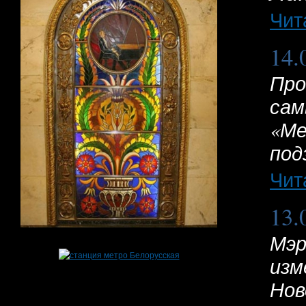
Чит
14.
Про
сам
«Ме
под
Чит
13.
Мэр
изм
Нов