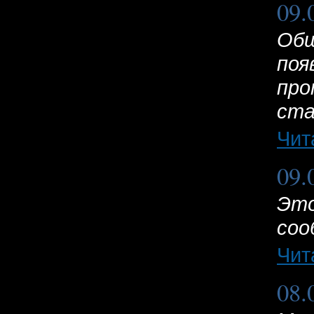
09.
Общ
поя
про
ста
Чит
09.
Это
соо
Чит
08.