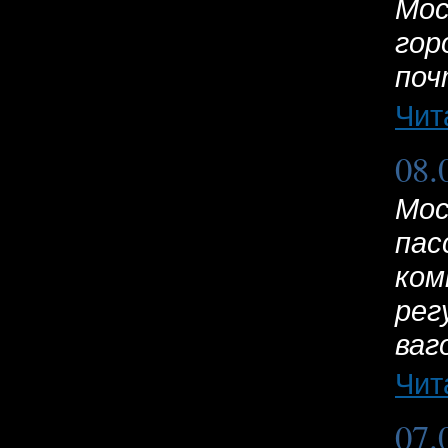
Мос
гор
поч
Чит
08.
Мос
пас
ком
рег
ваго
Чит
07.