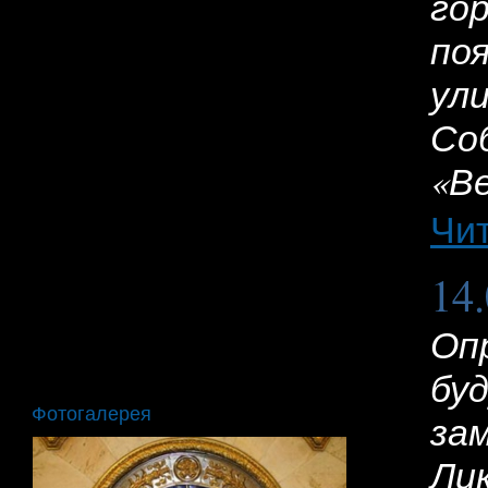
гор
по
ул
Со
«В
Чи
14
Оп
бу
Фотогалерея
за
Ли