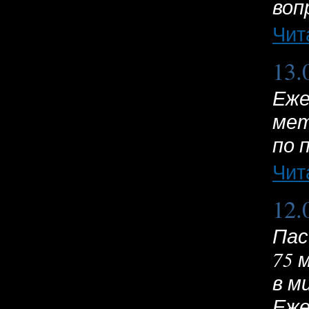
воп
Чит
13.
Еже
мет
по 
Чит
12.
Пас
75 
в м
Еже