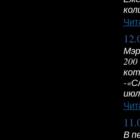
кол
Чит
12.
Мэр
200
кот
-«С
июл
Чит
11.
В п