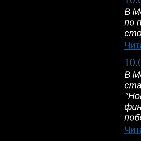
В М
по 
сто
Чит
10.
В М
ста
"Но
фин
поб
Чит