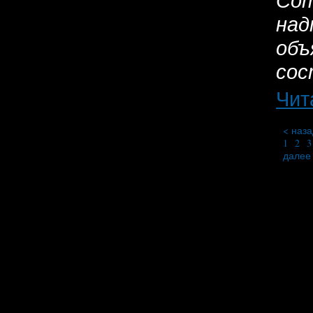
над
объ
сос
Чит
< наза
1
2
3
далее