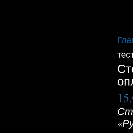
Гла
тес
Ст
оп
15
Ст
«Р