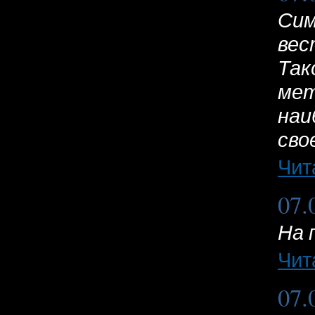
Сим
вес
Так
мет
наи
сво
Чит
07.
На 
Чит
07.