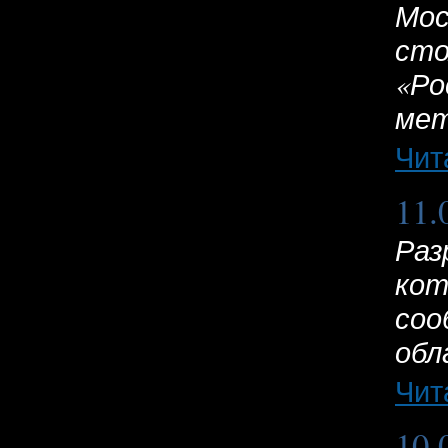
Мос
сто
«Ро
мет
Чит
11.
Раз
кот
соо
обл
Чит
10.