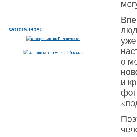
мог
Впе
люд
Фотогалерея
уже
нас
о м
нов
и к
фот
«по
Поэ
чел