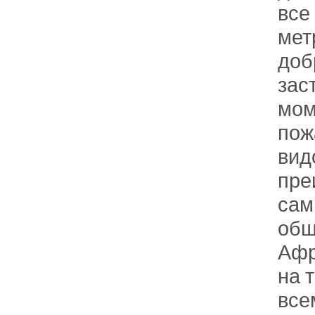
все
мет
доб
зас
мом
пож
вид
пре
сам
общ
Афр
на 
все