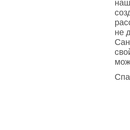
наш
соз
рас
не 
Сан
сво
мож
Спа