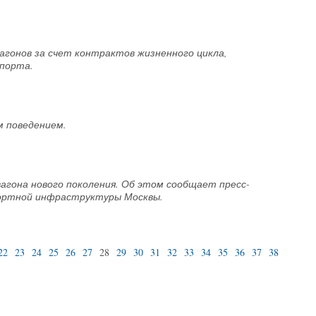
гонов за счет контрактов жизненного цикла,
порта.
м поведением.
вагона нового поколения. Об этом сообщает пресс-
ортной инфраструктуры Москвы.
22
23
24
25
26
27
28
29
30
31
32
33
34
35
36
37
38
39
40