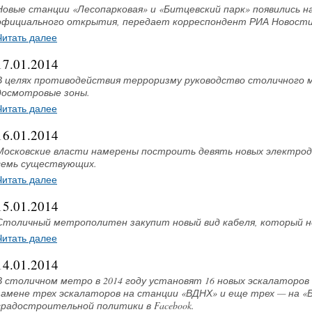
Новые станции «Лесопарковая» и «Битцевский парк» появились н
официального открытия, передает корреспондент РИА Новости
Читать далее
17.01.2014
В целях противодействия терроризму руководство столичного 
досмотровые зоны.
Читать далее
16.01.2014
Московские власти намерены построить девять новых электрод
семь существующих.
Читать далее
15.01.2014
Столичный метрополитен закупит новый вид кабеля, который не
Читать далее
14.01.2014
В столичном метро в 2014 году установят 16 новых эскалаторов
замене трех эскалаторов на станции «ВДНХ» и еще трех — на 
градостроительной политики в Facebook.