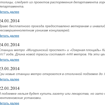
столицы, следует из проектов распоряжения департамента гор
департамента.
Читать далее
24.01.2014
Право бесплатного проезда предоставлено ветеранам и инвали
несовершеннолетним узникам концлагерей.
Читать далее
24.01.2014
Станции метро «Мичуринский проспект» и «Озерная площадь» Ка
2017 года. Длина новой трассы составит 4480 метров. На эти це
Читать далее
23.01.2014
Три новые станции метро откроются в столичной подземке до 1 ф
Читать далее
22.01.2014
В подземке нельзя будет купить газету или лекарства, но зато
рентгеновские установки.
Читать далее