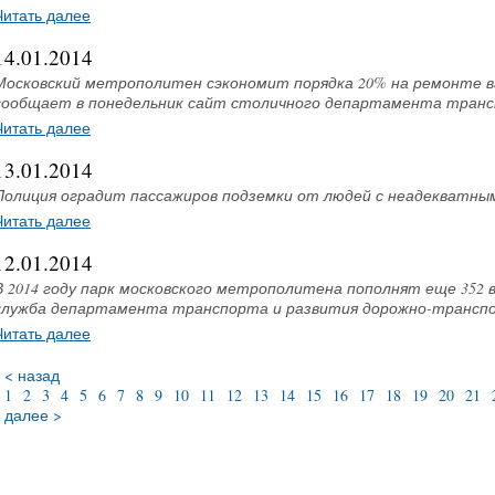
Читать далее
14.01.2014
Московский метрополитен сэкономит порядка 20% на ремонте ва
сообщает в понедельник сайт столичного департамента транс
Читать далее
13.01.2014
Полиция оградит пассажиров подземки от людей с неадекватны
Читать далее
12.01.2014
В 2014 году парк московского метрополитена пополнят еще 352 
служба департамента транспорта и развития дорожно-трансп
Читать далее
< назад
1
2
3
4
5
6
7
8
9
10
11
12
13
14
15
16
17
18
19
20
21
далее >