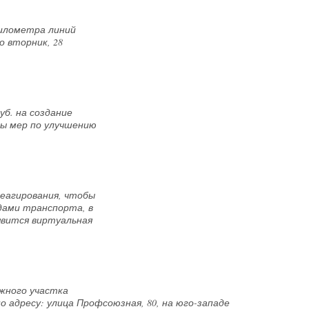
километра линий
о вторник, 28
б. на создание
ы мер по улучшению
еагирования, чтобы
дами транспорта, в
оявится виртуальная
жного участка
 адресу: улица Профсоюзная, 80, на юго-западе