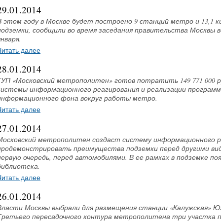
29.01.2014
В этом году в Москве будет построено 9 станций метро и 13,1 
подземки, сообщили во время заседания правительства Москвы в
января.
Читать далее
28.01.2014
ГУП «Московский метрополитен» готов потратить 149 771 000 ру
системы информационного реагирования и реализации программ
информационного фона вокруг работы метро.
Читать далее
27.01.2014
Московский метрополитен создаст систему информационного р
продемонстрировать преимущества подземки перед другими ви
первую очередь, перед автомобилями. В ее рамках в подземке п
библиотека.
Читать далее
26.01.2014
Власти Москвы выбрали для размещения станции «Калужская» Ю
Третьего пересадочного контура метрополитена три участка по