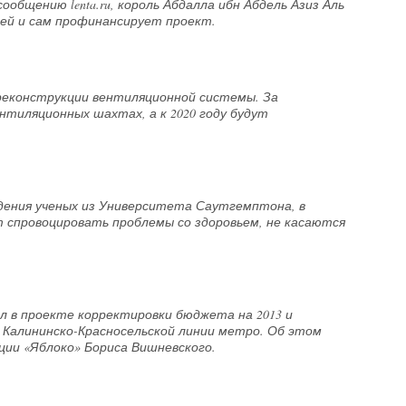
общению lenta.ru, король Абдалла ибн Абдель Азиз Аль
ей и сам профинансирует проект.
реконструкции вентиляционной системы. За
нтиляционных шахтах, а к 2020 году будут
дения ученых из Университета Саутгемптона, в
 спровоцировать проблемы со здоровьем, не касаются
 в проекте корректировки бюджета на 2013 и
 Калининско-Красносельской линии метро. Об этом
кции «Яблоко» Бориса Вишневского.