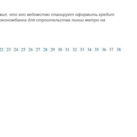
явил, что его ведомство планирует оформить кредит
ешэкономбанка для строительства линии метро на
22
23
24
25
26
27
28
29
30
31
32
33
34
35
36
37
38
39
40