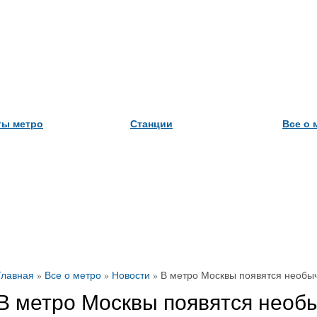
ты метро
Станции
Все о 
Главная
»
Все о метро
»
Новости
»
В метро Москвы появятся необы
В метро Москвы появятся необ