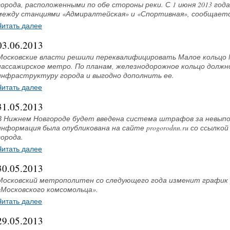
города, расположенными по обе стороны реки. С 1 июня 2013 год
между станциями «Адмиралтейская» и «Спортивная», сообщается 
Читать далее
03.06.2013
Московские власти решили переквалифицировать Малое кольцо М
пассажирское метро. По планам, железнодорожное кольцо должн
инфраструктуру города и выгодно дополнить ее.
Читать далее
31.05.2013
В Нижнем Новгороде будет введена система штрафов за невыпо
информация была опубликована на сайте progorodnn.ru со ссылк
города.
Читать далее
30.05.2013
Московский метрополитен со следующего года изменит график р
«Московского комсомольца».
Читать далее
29.05.2013