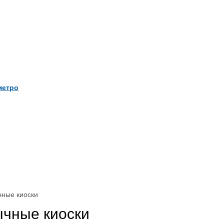
метро
чные киоски
ычные киоски