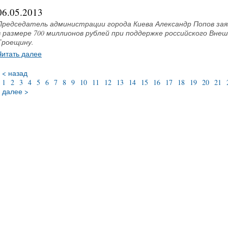
06.05.2013
Председатель администрации города Киева Александр Попов за
в размере 700 миллионов рублей при поддержке российского Вн
Троещину.
Читать далее
< назад
1
2
3
4
5
6
7
8
9
10
11
12
13
14
15
16
17
18
19
20
21
далее >