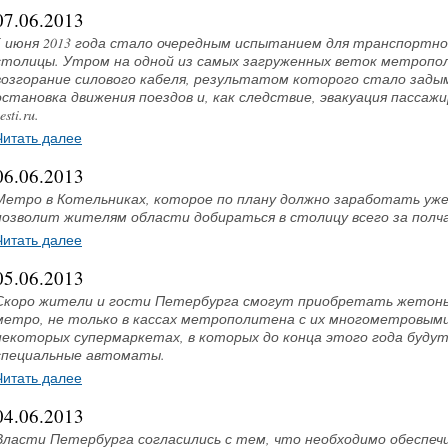
07.06.2013
5 июня 2013 года стало очередным испытанием для транспортн
столицы. Утром на одной из самых загруженных веток метроп
возгорание силового кабеля, результатом которого стало зады
остановка движения поездов и, как следствие, эвакуация пассаж
esti.ru.
Читать далее
06.06.2013
Метро в Котельниках, которое по плану должно заработать уж
позволит жителям области добираться в столицу всего за полча
Читать далее
05.06.2013
Скоро жители и гости Петербурга смогут приобретать жетоны
метро, не только в кассах метрополитена с их многометровыми 
некоторых супермаркетах, в которых до конца этого года буду
специальные автоматы.
Читать далее
04.06.2013
Власти Петербурга согласились с тем, что необходимо обеспеч