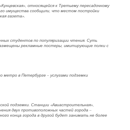
«Кунцевская», относящейся к Третьему пересадочному
ого имущества сообщили, что местом постройки
кая газета».
нных студентов по популяризации чтения. Суть
размещены рекламные постеры, имитирующие полки с
го метро в Петербурге – услугами подземки
дской подземки. Станции «Авиастроительная»,
нения двух противоположных частей города –
ого конца города в другой будет занимать не более