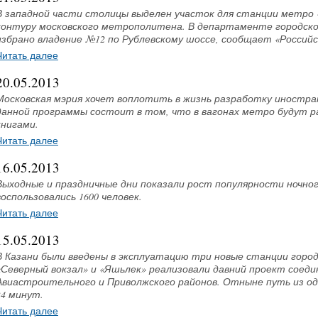
В западной части столицы выделен участок для станции метро 
контуру московского метрополитена. В департаменте городск
избрано владение №12 по Рублевскому шоссе, сообщает «Российс
Читать далее
20.05.2013
Московская мэрия хочет воплотить в жизнь разработку иностра
данной программы состоит в том, что в вагонах метро будут 
книгами.
Читать далее
16.05.2013
Выходные и праздничные дни показали рост популярности ночно
воспользовались 1600 человек.
Читать далее
15.05.2013
В Казани были введены в эксплуатацию три новые станции горо
«Северный вокзал» и «Яшьлек» реализовали давний проект соеди
Авиастроительного и Приволжского районов. Отныне путь из одн
24 минут.
Читать далее