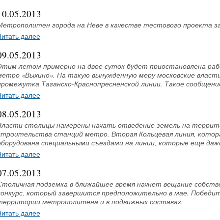
10.05.2013
Метрополитен города на Неве в качестве тестового проекта за
Читать далее
09.05.2013
Этим летом примерно на двое суток будет приостановлена раб
метро «Выхино». На такую вынужденную меру московские власт
промежутка Таганско-Краснопресненской линии. Такое сообщение п
Читать далее
08.05.2013
Власти столицы намерены начать отведение земель на террито
строительства станций метро. Вторая Кольцевая линия, которая
оборудована специальными съездами на линии, которые еще даже н
Читать далее
07.05.2013
Столичная подземка в ближайшее время начнет вещание собств
конкурс, который завершится предположительно в мае. Победит
территории метрополитена и в подвижных составах.
Читать далее