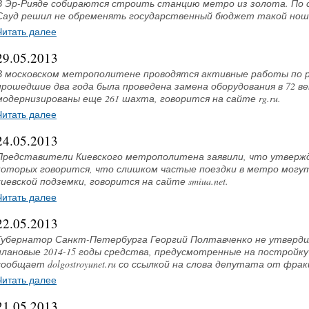
В Эр-Рияде собираются строить станцию метро из золота. По со
Сауд решил не обременять государственный бюджет такой нош
Читать далее
29.05.2013
В московском метрополитене проводятся активные работы по 
прошедшие два года была проведена замена оборудования в 72 ве
модернизированы еще 261 шахта, говорится на сайте rg.ru.
Читать далее
24.05.2013
Представители Киевского метрополитена заявили, что утверж
которых говорится, что слишком частые поездки в метро могут
киевской подземки, говорится на сайте smiua.net.
Читать далее
22.05.2013
Губернатор Санкт-Петербурга Георгий Полтавченко не утвердил
плановые 2014-15 годы средства, предусмотренные на постройку
сообщает dolgostroyunet.ru со ссылкой на слова депутата от фра
Читать далее
21.05.2013