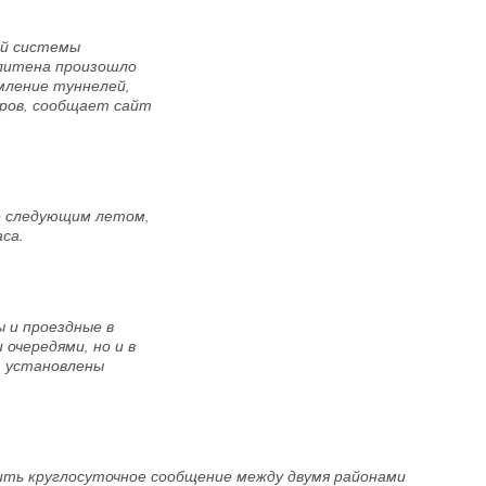
ой системы
олитена произошло
мление туннелей,
иров, сообщает сайт
е следующим летом,
са.
 и проездные в
очередями, но и в
т установлены
ить круглосуточное сообщение между двумя районами