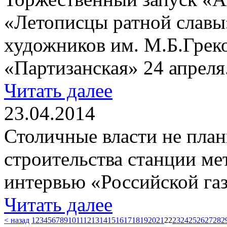
«Летописцы ратной славы
художников им. М.Б.Греко
«Партизанская» 24 апреля
Читать далее
23.04.2014
Столичные власти не план
строительства станции ме
интервью «Российской газ
Читать далее
< назад
1
2
3
4
5
6
7
8
9
10
11
12
13
14
15
16
17
18
19
20
21
22
23
24
25
26
27
28
2