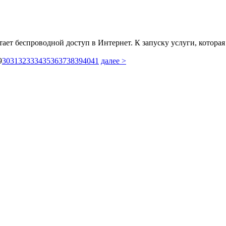
ает беспроводной доступ в Интернет. К запуску услуги, которая 
9
30
31
32
33
34
35
36
37
38
39
40
41
далее >