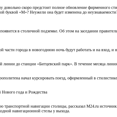
у довольно скоро предстоит полное обновление фирменного стил
 буквой «М»? Неужели она будет изменена до неузнаваемости?
появится в столичной подземке. Об этом на заседании правитель
 части города в новогоднюю ночь будут работать и на вход, и н
й линии до станции «Битцевский парк». В течение месяца линия
трополитена начал курсировать поезд, оформленный в стилисти
 Нового года и Рождества
ию транспортной навигации столицы, рассказал M24.ru источник 
еходной навигационной стелы у выхода.