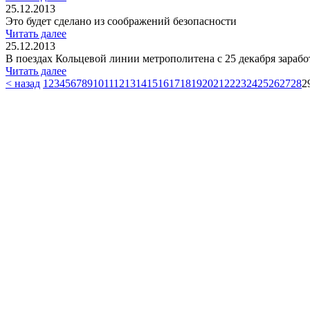
25.12.2013
Это будет сделано из соображений безопасности
Читать далее
25.12.2013
В поездах Кольцевой линии метрополитена с 25 декабря заработ
Читать далее
< назад
1
2
3
4
5
6
7
8
9
10
11
12
13
14
15
16
17
18
19
20
21
22
23
24
25
26
27
28
2