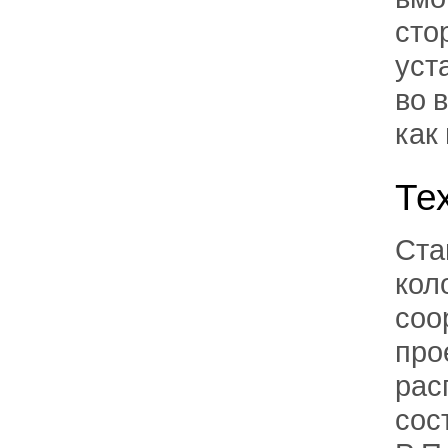
сто
уст
во 
как
Те
Ста
кол
соо
про
рас
сос