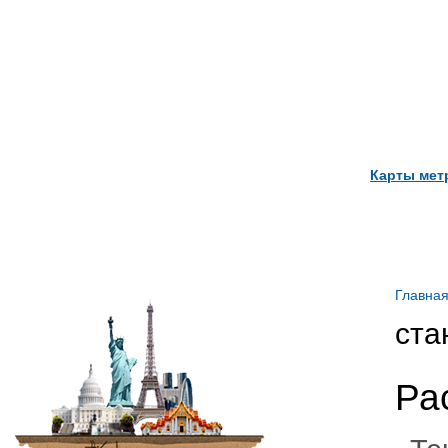
Карты мет
Главна
ста
Ра