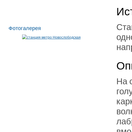
Ис
Ста
Фотогалерея
одн
нап
Оп
На 
гол
кар
вол
лаб
вмо