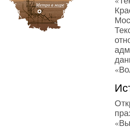
«Те
Кра
Мос
Тек
отн
адм
дан
«Во
Ис
Отк
пра
«Вы