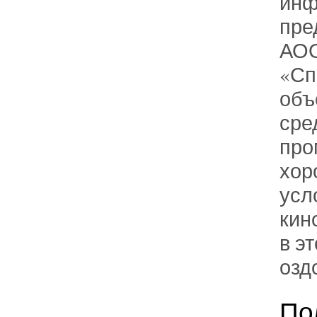
инф
пре
АОО
«Сп
объ
сре
про
хор
усл
кин
в э
озд
По