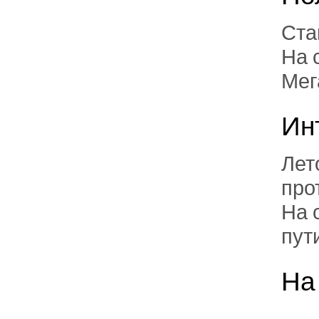
Ста
На 
Мег
Ин
Лет
про
На 
пут
На