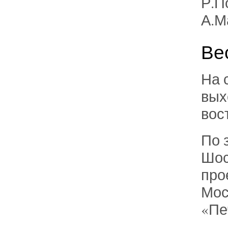
Р.П
А.М
Ве
На 
вых
вос
По 
Шос
про
Мос
«Пе