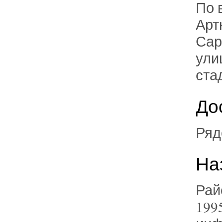
По 
Арт
Сар
ули
ста
До
Ряд
На
Рай
199