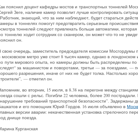
Как пояснил доцент кафедры мостов и транспортных тоннелей Мос
Сергей Зеге, наличие камер позволит лучше контролировать ситуац
“Работник, знающий, что за ним наблюдают, будет стараться действо
камеры в тоннелях помогут предотвратить серьезные происшествия”
осмотра тоннелей следуют привлекать больше автоматики, которая
по тоннелю ходит сотрудник со сканером, он может что-то не увиде
пояснил он.
В свою очередь, заместитель председателя комиссии Мосгордумы п
в московском метро уже стоит 8 тысяч камер, однако в лондонском
по пути мирового опыта, но камеры должны быть распределены по
„следят“ за машинистом и поворотами, третьи — за поездами, — 
хорошего разрешения, иначе от них не будет толка. Настолько хоро
строители”, — отметил он.
Напомним, во вторник, 15 июля, в 8.38 на перегоне между станция
поезда сошли с рельс. Погибли 22 человека, более 200 пострадали. 
“нарушение требований транспортной безопасности”. Задержаны д
Башкатов и его помощник Юрий Гордов. 16 июля объявлено в
Моск
главных версии аварии: некачественная установка стрелочного пер
под днище поезда.
Марина Курганская