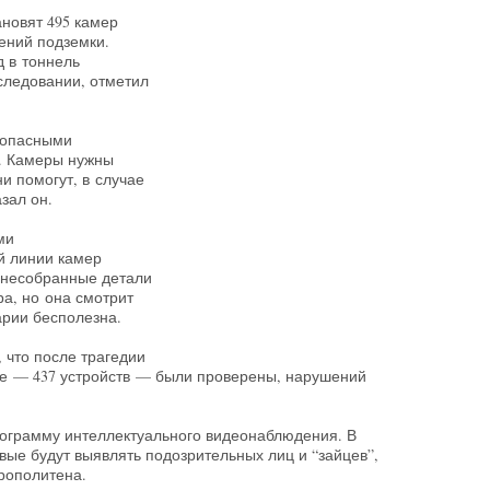
ановят 495 камер
ений подземки.
 в тоннель
сследовании, отметил
 опасными
. Камеры нужны
и помогут, в случае
азал он.
ми
й линии камер
 несобранные детали
ра, но она смотрит
варии бесполезна.
 что после трагедии
ке — 437 устройств — были проверены, нарушений
рограмму интеллектуального видеонаблюдения. В
вые будут выявлять подозрительных лиц и “зайцев”,
трополитена.