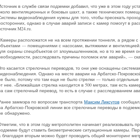
Источник в службе связи подземки добавил, что уже в этом году уст
около вентиляционных и боковых шахт, а также технических помещ
Системы видеонаблюдения нужны для того, чтобы пресекать проход
посторонних, однако в случае аварий записи с камер помогут в ра
источник M24.ru.
«Камеры расположатся не на всем протяжении тоннеля, а рядом с
объектами — помещениями с насосами, вытяжкими и вентиляцией
для охраны спецобъектов от злоумышленников, но в то же время он
необходимости, расследовать причины поломок или аварий», — ск
Что касается стрелочных переводов, то они уже оснащены система
видеонаблюдения. Однако на месте аварии на Арбатско-Покровско
не было, потому что там еще не было стрелки — только отдельные
от нее. «Ближайшая стрелка находится в 500 метрах, там есть каме
на сам стрелочный перевод, то есть в случае с расследованием а
Ранее заммэра по вопросам транспорта
Максим Ликсутов
сообщал,
на Арбатско-Покровской линии все стрелочные переводы в подзем
не обнаружено.
Отметим, что в этом году метрополитен начинает реализовывать п
подземке будут ставить биометрические ситуационные камеры. Пер
а благодаря вторым можно будет проводить общий мониторинг ме