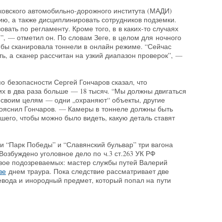
ковского автомобильно-дорожного института (МАДИ)
ию, а также дисциплинировать сотрудников подземки.
вать по регламенту. Кроме того, в в каких-то случаях
, — отметил он. По словам Зеге, в целом для ночного
 бы сканировала тоннели в онлайн режиме. “Сейчас
ть, а сканер рассчитан на узкий диапазон проверок”, —
о безопасности Сергей Гончаров сказал, что
 их в два раза больше — 18 тысяч. “Мы должны двигаться
 своим целям — одни „охраняют“ объекты, другие
пояснил Гончаров. — Камеры в тоннеле должны быть
шего, чтобы можно было видеть, какую деталь ставят
ми “Парк Победы” и “Славянский бульвар” три вагона
Возбуждено уголовное дело по ч.3 ст.263 УК РФ
вое подозреваемых: мастер службы путей Валерий
ве
днем траура. Пока следствие рассматривает две
евода и инородный предмет, который попал на пути