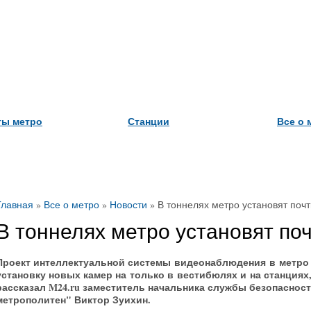
ты метро
Станции
Все о 
Главная
»
Все о метро
»
Новости
»
В тоннелях метро установят почт
В тоннелях метро установят поч
Проект интеллектуальной системы видеонаблюдения в метро
установку новых камер на только в вестибюлях и на станциях,
рассказал M24.ru заместитель начальника службы безопаснос
метрополитен" Виктор Зуихин.