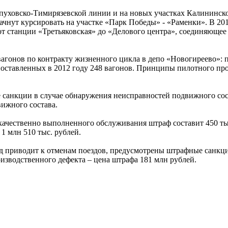
пуховско-Тимирязевской линии и на новых участках Калининск
 начнут курсировать на участке «Парк Победы» - «Раменки». В 20
от станции «Третьяковская» до «Делового центра», соединяющее
агонов по контракту жизненного цикла в депо «Новогиреево»: п
 поставленных в 2012 году 248 вагонов. Принципы пилотного пр
санкции в случае обнаружения неисправностей подвижного сос
ижного состава.
качественно выполненного обслуживания штраф составит 450 тыс
 млн 510 тыс. рублей.
яд приводит к отменам поездов, предусмотрены штрафные санкци
изводственного дефекта – цена штрафа 181 млн рублей.