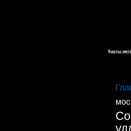
Карты мет
Гла
мос
Со
уд