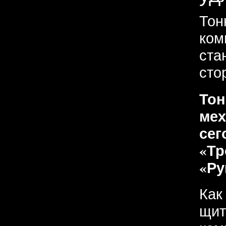
Тон
ком
ста
сто
Тон
мех
сег
«Тр
«Ру
Как
щит