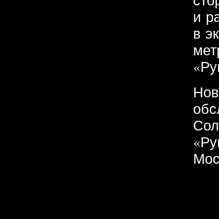
и р
в э
мет
«Ру
Нов
обс
Сол
«Ру
Мос