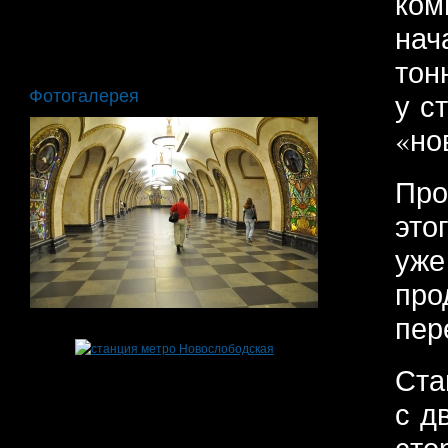
ком
нач
тон
Фотогалерея
у с
«но
Про
это
уже
про
пер
Ста
с д
сто