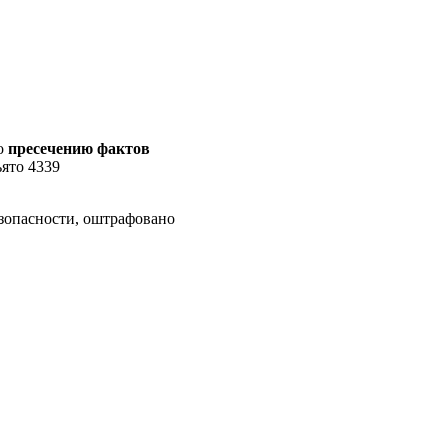
по
пресечению фактов
ъято 4339
зопасности, оштрафовано