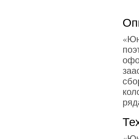
Оп
«Юн
поэ
офо
заа
сбо
кол
ряд
Те
«Юн