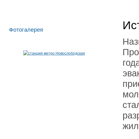
Ис
Фотогалерея
Наз
Про
год
эва
при
мол
ста
раз
жил