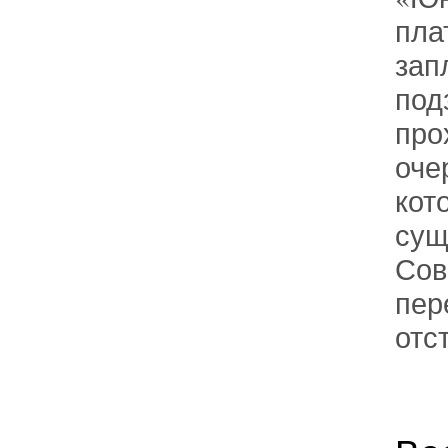
пла
зап
под
про
оче
кот
сущ
Сов
пер
отс