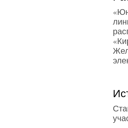
«Юн
лин
рас
«Ки
Жел
эле
Ис
Ста
уча