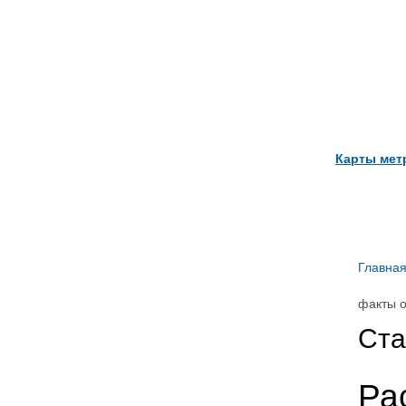
Карты мет
Главна
факты о
Ста
Ра