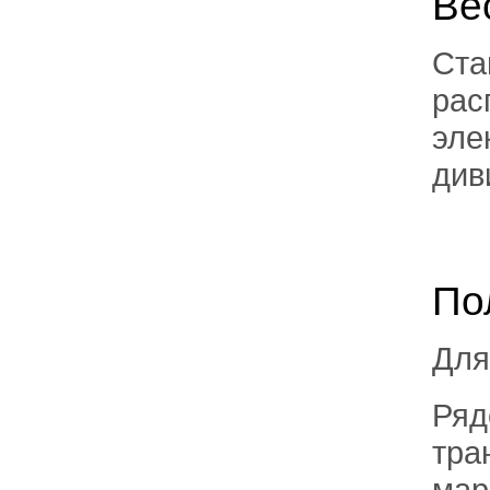
Ве
Ста
рас
эле
див
По
Для
Ряд
тран
марш