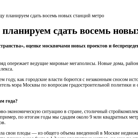
ду планируем сдать восемь новых станций метро
у планируем сдать восемь новы
странства», оценке москвичами новых проектов и беспрецед
дряд опережает ведущие мировые мегаполисы. Новые дома, райо
лекса.
м году, как городские власти борются с незаконным сносом ист
титель мэра Москвы по вопросам градостроительной политики и 
ам года?
о-экономическую ситуацию в стране, столичный стройкомплекс
Например, по итогам годы мы сдадим около 9 млн квадратных ме
ов.
дала свои плоды — из общего объема введенной в Москве недвиж