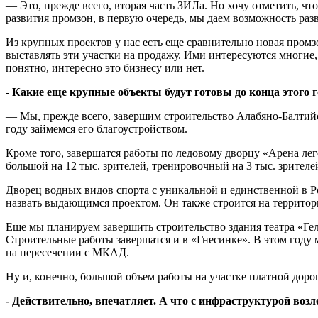
— Это, прежде всего, вторая часть ЗИЛа. Но хочу отметить, чт
развития промзон, в первую очередь, мы даем возможность разв
Из крупных проектов у нас есть еще сравнительно новая промз
выставлять эти участки на продажу. Ими интересуются многие, н
понятно, интересно это бизнесу или нет.
- Какие еще крупные объекты будут готовы до конца этого 
— Мы, прежде всего, завершим строительство Алабяно-Балтийс
году займемся его благоустройством.
Кроме того, завершатся работы по ледовому дворцу «Арена леге
большой на 12 тыс. зрителей, тренировочный на 3 тыс. зрителе
Дворец водных видов спорта с уникальной и единственной в Р
назвать выдающимся проектом. Он также строится на террито
Еще мы планируем завершить строительство здания театра «Гел
Строительные работы завершатся и в «Гнесинке». В этом году м
на пересечении с МКАД.
Ну и, конечно, большой объем работы на участке платной доро
- Действительно, впечатляет. А что с инфраструктурой возл