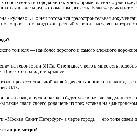
о в собственности города не так много промышленных участков. 
иваться владельцам, которые там уже есть. Если же речь идет о 
она «Руднево». По ней готова вся градостроительная документац
о вопрос в том, когда конкретный участок выставят на торги с к
года?
кого тоннеля — наиболее дорогого и самого сложного дорожног
нд» на территории ЗИЛа. Я не знаю, у кого в мире есть подобные
й. И все это под одной крышей.
оссии профессиональной чашей для синхронного плавания, где 
рии ЗИЛа.
икон-опера», а пуск и наладка будут уже в начале следующего г
ы также сдали своего рода цепь из трех эстакад на Дмитровском
ги «Москва-Санкт-Петербург» в черте города — его тоже сдаем д
е станций метро?