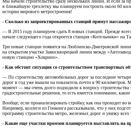
Мы начали строительство сразу нескольких линий. И если за пр
в ближайшую трехлетку мы планируем построить около 60 килом
истории мирового метростроения!
- Сколько из запроектированных станций примут пассажир
— В 2015 году планируем сдать 8 новых станций. Прежде всег
начале следующего года откроется станция «Котельники» на Т
Три новые станции появятся на Люблинско-Дмитровской линии:
на открытом участке Замоскворецкой линии между «Автозаводс
новую станцию «Ховрино».
- Как обстоит ситуация со строительством транспортных об
— По строительству автомобильных дорог за последние четыре г
дорог в год уже вышли на показатель почти в 90 километров.
момент — мы очень долго подходили к вопросу строительства т
градостроительные решения, то есть имеется понимание, какие
Вообще, если проанализировать стройку, как она проходит во вс
Например, коллеги из Гонконга рассказывали, что у них подгот
программу строительства метро, железных дорог и увязку всех э
- Какие еще участки промзон планируется выставлять на п