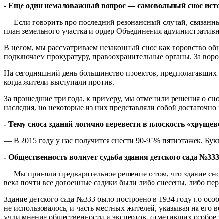
- Еще один немаловажный вопрос — самовольный снос истор
— Если говорить про последний резонансный случай, связанн
план земельного участка и ордер Объединения административ
В целом, мы рассматриваем незаконный снос как воровство общ
подключаем прокуратуру, правоохранительные органы. За воро
На сегодняшний день большинство проектов, предполагавших с
когда жители выступали против.
За прошедшие три года, к примеру, мы отменили решения о сно
наследия, но некоторые из них представляли собой достаточно
- Тему сноса зданий логично перевести в плоскость «хруще
— В 2015 году у нас получится снести 90-95% пятиэтажек. Букв
- Общественность волнует судьба здания детского сада №3
— Мы приняли предварительное решение о том, что здание снос
века почти все довоенные садики были либо снесены, либо п
Здание детского сада №333 было построено в 1934 году по осо
не использовалось, и часть местных жителей, указывая на его в
учли мнение общественности и экспертов, отметивших особое зн