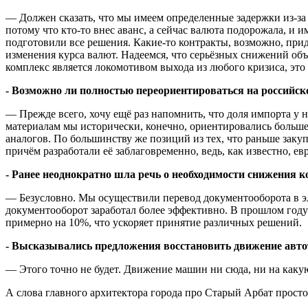
— Должен сказать, что мы имеем определенные задержки из-за
потому что кто-то внес аванс, а сейчас валюта подорожала, и 
подготовили все решения. Какие-то контракты, возможно, прид
изменения курса валют. Надеемся, что серьёзных снижений объе
комплекс является локомотивом выхода из любого кризиса, это
- Возможно ли полностью переориентироваться на российск
— Прежде всего, хочу ещё раз напомнить, что доля импорта у
материалам мы исторически, конечно, ориентировались больше 
аналогов. По большинству же позиций из тех, что раньше зак
причём разработали её заблаговременно, ведь, как известно, евр
- Ранее неоднократно шла речь о необходимости снижения
— Безусловно. Мы осуществили перевод документооборота в э
документооборот заработал более эффективно. В прошлом году 
примерно на 10%, что ускоряет принятие различных решений.
- Высказывались предложения восстановить движение авто
— Этого точно не будет. Движение машин ни сюда, ни на как
А слова главного архитектора города про Старый Арбат прост