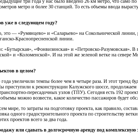
едыдущие три года у нас было введено 26 км метро, что само по
етров метро и более 30 станций. То есть объемы ввода вырасту
ов уже в следующем году?
о, это — «Румянцево» и «Саларьево» на Сокольнической линии, 
аганско-Краснопресненской линии.
 «Бутырская», «Фонвизинская» и «Петровско-Разумовская». В п
кой» и «Коломенской». И на этой же зеленой ветке на севере 
ъектов в целом?
ода увеличили темпы более чем в четыре раза. И этот тренд буд
 Мы приступили к реконструкции Калужского шоссе, продолжаем
ранспортно-пересадочных узлов (ТПУ). Сегодня есть 192 проект
 объемы можно возвести, какое количество пассажиров будет обс
ем мире, то затраты на подготовку проекта, как правило, состав
овка одного градостроительного проекта по строительству ветки
тих проектов всего за два года.
родажу или сдавать в долгосрочную аренду под комплексную 