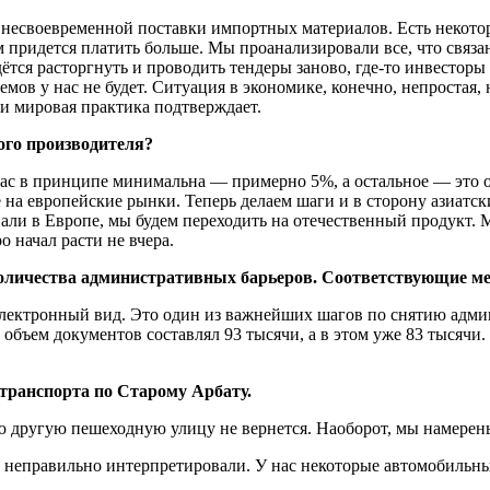
 несвоевременной поставки импортных материалов. Есть некотор
им придется платить больше. Мы проанализировали все, что связа
ётся расторгнуть и проводить тендеры заново, где-то инвесторы
мов у нас не будет. Ситуация в экономике, конечно, непростая, 
 и мировая практика подтверждает.
ого производителя?
 нас в принципе минимальна — примерно 5%, а остальное — это
на европейские рынки. Теперь делаем шаги и в сторону азиатск
упали в Европе, мы будем переходить на отечественный продукт
о начал расти не вчера.
 количества административных барьеров. Соответствующие 
лектронный вид. Это один из важнейших шагов по снятию админ
объем документов составлял 93 тысячи, а в этом уже 83 тысячи
транспорта по Старому Арбату.
ую другую пешеходную улицу не вернется. Наоборот, мы намере
о неправильно интерпретировали. У нас некоторые автомобильны