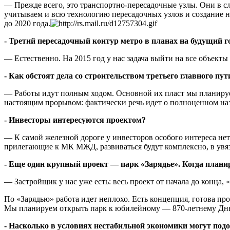
— Прежде всего, это транспортно-пересадочные узлы. Они в сл
учитываем и всю технологию пересадочных узлов и создание н
до 2020 года.
- Третий пересадочный контур метро в планах на будущий г
— Естественно. На 2015 год у нас задача выйти на все объекты 
- Как обстоят дела со строительством третьего главного п
— Работы идут полным ходом. Основной их пласт мы планируем
настоящим прорывом: фактически речь идет о полноценном на
- Инвесторы интересуются проектом?
— К самой железной дороге у инвесторов особого интереса нет
прилегающие к МК МЖД, развиваться будут комплексно, в увя
- Еще один крупный проект — парк «Зарядье». Когда план
— Застройщик у нас уже есть: весь проект от начала до конца,
По «Зарядью» работа идет неплохо. Есть концепция, готова пр
Мы планируем открыть парк к юбилейному — 870-летнему Дню
- Насколько в условиях нестабильной экономики могут под