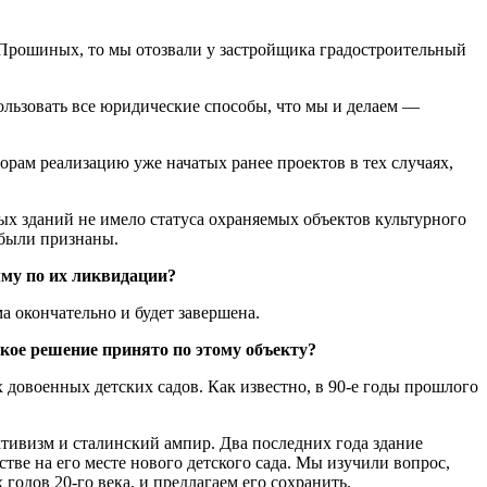
 Прошиных, то мы отозвали у застройщика градостроительный
ользовать все юридические способы, что мы и делаем —
рам реализацию уже начатых ранее проектов в тех случаях,
ных зданий не имело статуса охраняемых объектов культурного
 были признаны.
мму по их ликвидации?
а окончательно и будет завершена.
акое решение принято по этому объекту?
 довоенных детских садов. Как известно, в 90-е годы прошлого
ктивизм и сталинский ампир. Два последних года здание
стве на его месте нового детского сада. Мы изучили вопрос,
годов 20-го века, и предлагаем его сохранить.