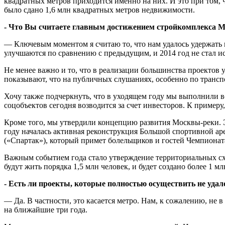
квадратных метров приходится именно на них. И это при том, ч
было сдано 1,6 млн квадратных метров недвижимости.
- Что Вы считаете главным достижением стройкомплекса М
— Ключевым моментом я считаю то, что нам удалось удержать 
улучшаются по сравнению с предыдущим, и 2014 год не стал и
Не менее важно и то, что в реализации большинства проектов 
показывают, что на публичных слушаниях, особенно по транс
Хочу также подчеркнуть, что в уходящем году мы выполнили все
соцобъектов сегодня возводится за счет инвесторов. К примеру
Кроме того, мы утвердили концепцию развития Москвы-реки. Э
году началась активная реконструкция Большой спортивной ар
(«Спартак»), который примет болельщиков и гостей Чемпионат
Важным событием года стало утверждение территориальных схе
будут жить порядка 1,5 млн человек, и будет создано более 1 м
- Есть ли проекты, которые полностью осуществить не удал
— Да. В частности, это касается метро. Нам, к сожалению, не
на ближайшие три года.