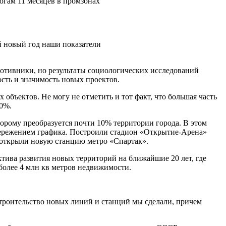
тогам 11 месяцев в промзонах
й новый год наши показатели
противники, но результаты социологических исследований
сть и значимость новых проектов.
объектов. Не могу не отметить и тот факт, что большая часть
40%.
орому преобразуется почти 10% территории города. В этом
опережением графика. Построили стадион «Открытие-Арена»
и открыли новую станцию метро «Спартак».
тива развития новых территорий на ближайшие 20 лет, где
е более 4 млн кв метров недвижимости.
 строительство новых линий и станций мы сделали, причем