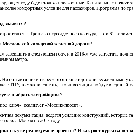
едующем году будут только плоскостные. Капитальные появятся 
аиболее комфортных условий для пассажиров. Программа по тра
од значится?
строительства Третьего пересадочного контура, а это 61 километ
ути Московской кольцевой железной дороги?
 завершить в следующем году, и в 2016-м уже запустить полноц
земном метро.
. Но они активно интересуются транспортно-пересадочными узла
зке с ТПУ, то можно считать, что инвестиции пойдут в единый
ируете выбрать застройщика?
 «под ключ», реализует «Мосинжпроект».
оектная документация, ведется усиление конструкций, которые т
 города Москвы в 2017 году.
орожать уже реализуемые проекты? И как рост курса валют 