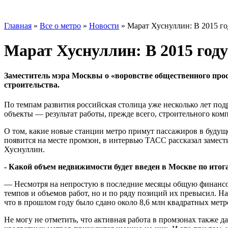
Главная
»
Все о метро
»
Новости
»
Марат Хуснуллин: В 2015 го
Марат Хуснуллин: В 2015 год
Заместитель мэра Москвы о «воровстве общественного про
строительства.
По темпам развития российская столица уже несколько лет по
объекты — результат работы, прежде всего, строительного комп
О том, какие новые станции метро примут пассажиров в будуще
появится на месте промзон, в интервью ТАСС рассказал замес
Хуснуллин.
- Какой объем недвижимости будет введен в Москве по итог
— Несмотря на непростую в последние месяцы общую финансов
темпов и объемов работ, но и по ряду позиций их превысил. 
что в прошлом году было сдано около 8,6 млн квадратных метр
Не могу не отметить, что активная работа в промзонах также 