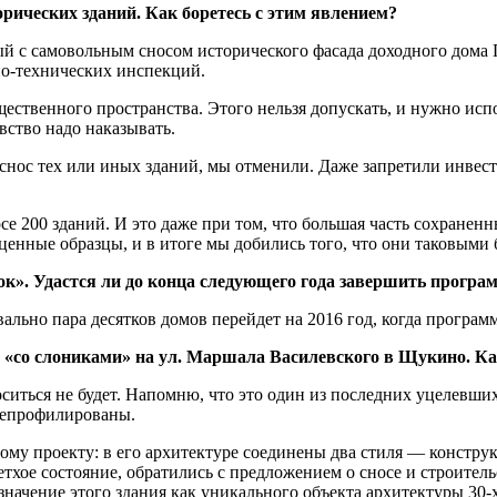
ических зданий. Как боретесь с этим явлением?
ый с самовольным сносом исторического фасада доходного дома
но-технических инспекций.
ественного пространства. Этого нельзя допускать, и нужно исп
вство надо наказывать.
нос тех или иных зданий, мы отменили. Даже запретили инвесто
се 200 зданий. И это даже при том, что большая часть сохранен
 ценные образцы, и в итоге мы добились того, что они таковыми
вок». Удастся ли до конца следующего года завершить програ
ально пара десятков домов перейдет на 2016 год, когда программ
33 «со слониками» на ул. Маршала Василевского в Щукино. К
иться не будет. Напомню, что это один из последних уцелевших
ерепрофилированы.
бому проекту: в его архитектуре соединены два стиля — констру
етхое состояние, обратились с предложением о сносе и строитель
ачение этого здания как уникального объекта архитектуры 30-х 