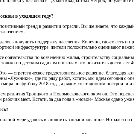
то планка у нас была в 1,3 млн квадратных метров, но уже по и
осквы в уходящем году?
позитивный тренд в развитии отрасли. Вы же знаете, что кажды
сключением.
удалось получить поддержку населения. Конечно, где-то есть и 
портной инфраструктуре, жители положительно оценивают важно
 обязательства по возведению жилья, строительству социальных 
, только по детским садикам и школам это показатель достигает 
то — стратегическое градостроительное решение, благодаря кот
ены «Лужники», где по ряду работ, кстати, мы идем сегодня с 
а мира по футболу 2018 года, а рядом со стадионом построили 
м развития Троицкого и Новомосковского округов. Это перспек
лн рабочих мест. Кстати, за два года в «новой» Москве сдано уж
ось?
 в полной мере удалось выполнить запланированное. Но задел на