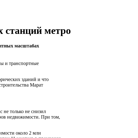
х станций метро
ентных масштабах
ны и транспортные
орических зданий и что
строительства Марат
 не только не снизил
тров недвижимости. При том,
имости около 2 млн