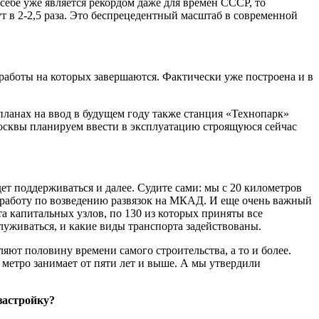
 себе уже является рекордом даже для времен СССР, то
т в 2-2,5 раза. Это беспрецедентный масштаб в современной
работы на которых завершаются. Фактически уже построена и в
ланах на ввод в будущем году также станция «Технопарк»
Москвы планируем ввести в эксплуатацию строящуюся сейчас
ет поддерживаться и далее. Судите сами: мы с 20 километров
 работу по возведению развязок на МКАД. И еще очень важный
а капитальных узлов, по 130 из которых приняты все
луживаться, и какие виды транспорта задействованы.
ляют половину времени самого строительства, а то и более.
 метро занимает от пяти лет и выше. А мы утвердили
застройку?