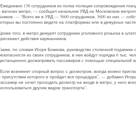
«Ежедневно 138 сотрудников из полка полиции сопровождения поез
в вагонах метро, — сообщил начальник УВД на Московском метроп
Божков. — “Всего же в УВД — 5600 сотрудников, 3600 из них — соб
которых вы постоянно видите на платформах или в дежурных частя
Кроме того, в метро дежурят сотрудники уголовного розыска в шта
пресекают действия карманников.
Также, по словам Игоря Божкова, руководство столичной подземки 
безопасности из своих сотрудников, в нее войдут порядка 6 тыс. че
дистанционно досматривать пассажиров с помощью специальной а
“Если возникнет спорный вопрос с досмотром, всегда можно пригла
в присутствии которого и пройдет вся процедура”, — добавил Игор
пассажир не хочет проходить досмотр на входе в метро, у него все
воспользоваться другим видом транспорта”.