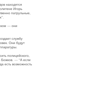
дов находятся
олитене Игорь
ственно патрульные,
х”.
тском — они
создает службу
ловек. Они будут
ппаратуры.
сить полицейского,
ь Божков. — “А если
гда есть возможность