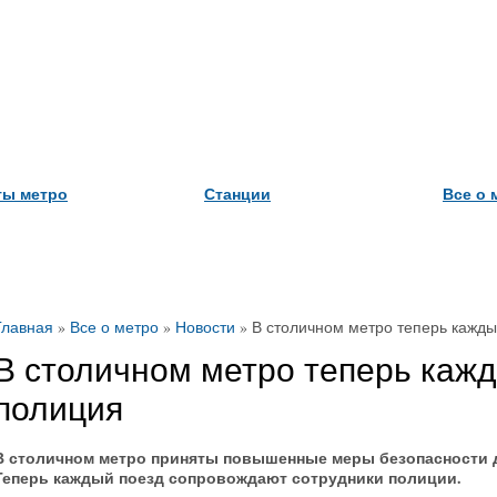
ты метро
Станции
Все о 
Главная
»
Все о метро
»
Новости
»
В столичном метро теперь кажд
В столичном метро теперь каж
полиция
В столичном метро приняты повышенные меры безопасности 
Теперь каждый поезд сопровождают сотрудники полиции.