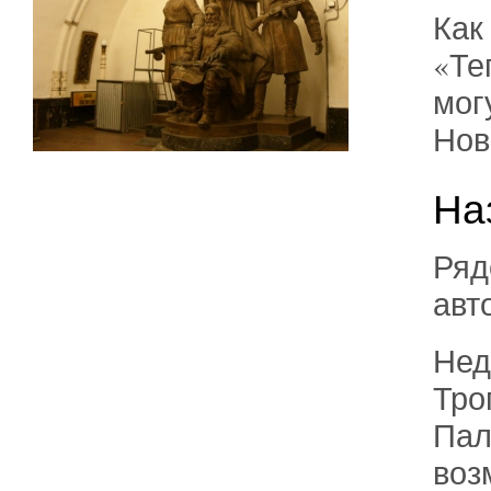
Как
«Те
мог
Нов
На
Ряд
авт
Нед
Тро
Пал
воз