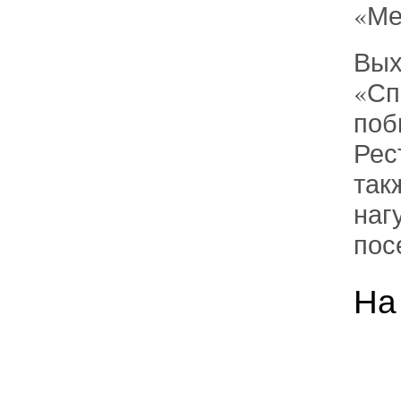
«Ме
Вых
«Сп
поб
Рес
так
наг
пос
На