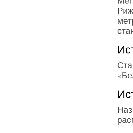
Мет
Риж
мет
ста
Ис
Ста
«Бе
Ис
Наз
рас