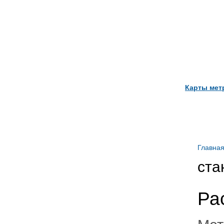
Карты мет
Главна
ста
Ра