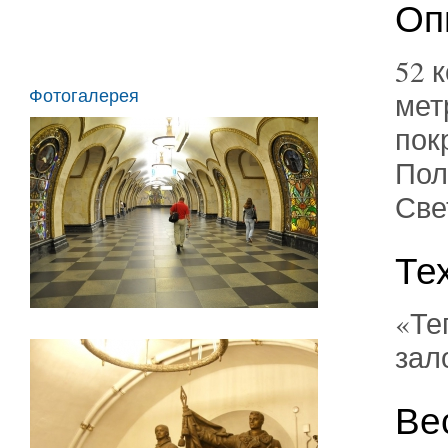
Оп
52 
Фотогалерея
мет
пок
Пол
Све
Те
«Те
зал
Ве